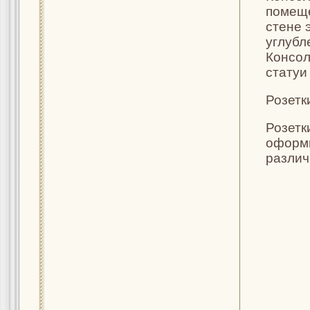
помеще
стене 
углубл
Консол
статуи
Розетк
Розетк
оформи
разли