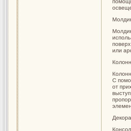
помощь
освещ
Молди
Молдин
исполь
поверх
или ар
Колонн
Колонн
С помо
от при
выступ
пропор
элемен
Декор
Консол