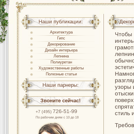
Наши публикации:
Декор
Архитектура
Чтобы 
Гипс
интерь
Декорирование
грамот
Дизайн интерьера
лепнин
Лепнина
обычно
Полиуретан
эстети
Художественные работы
Намног
Полезные статьи
разгля
Наши парнеры:
узоры 
отыски
поверх
Звоните сейчас!
спрята
726-51-99
+7 (495)
стиль 
По рабочим дням с 10 до 18
Требов