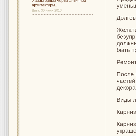
Характерные черты античной
уменьш
архитектуры...
Дата:
30 июня 2013
Долгов
Желате
безупр
должны
быть п
Ремонт
После 
частей
декора
Виды 
Карни
Карниз
украше