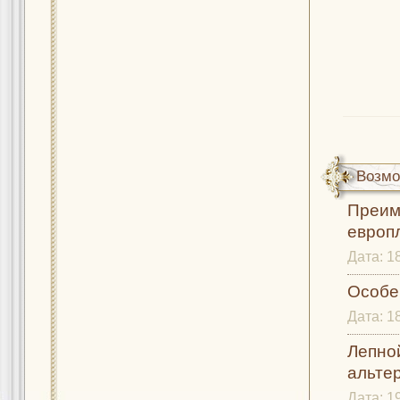
Возмо
Преим
европл
Дата:
1
Особен
Дата:
1
Лепно
альтер
Дата:
1