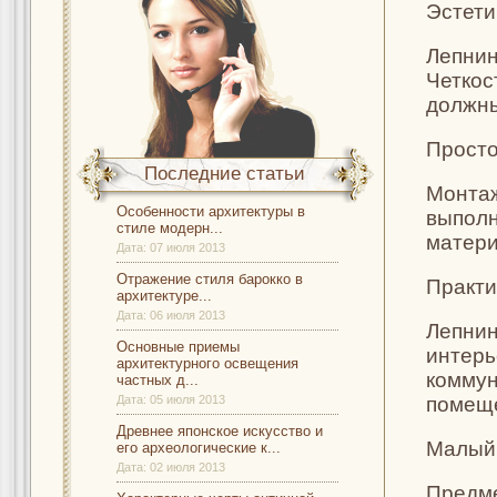
Эстети
Лепнин
Четкос
должны
Просто
Последние статьи
Монтаж
Особенности архитектуры в
выполн
стиле модерн...
матери
Дата:
07 июля 2013
Отражение стиля барокко в
Практи
архитектуре...
Дата:
06 июля 2013
Лепнин
Основные приемы
интерь
архитектурного освещения
коммун
частных д...
Дата:
05 июля 2013
помеще
Древнее японское искусство и
Малый
его археологические к...
Дата:
02 июля 2013
Предме