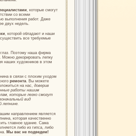
ециалистами
, которые смогут
етствии со всеми
ю выполнения работ. Даже
ее двух недель.
вки
, которой обладают и наши
осуществить все требуемые
т глаз. Поэтому наша фирма
. Можно декорировать лепку
ия наших художников в этом
нина в связи с плохим уходом
жного
ремонта
. Вы можете
оложиться на нас,
доверив
онные работы нашим
лам, которые легко смогут
воначальный вид
й лепнине.
ашим направлением является
нина, которая качественно
ить главное здание. Сама
лняется либо из гипса, либо
ана.
Мы вас не подведем!