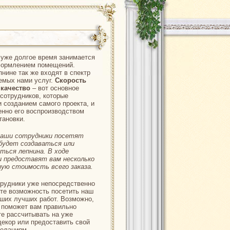
уже долгое время занимается
ормлением помещений.
пнине так же входят в спектр
емых нами услуг.
Скорость
 качество
– вот основное
сотрудников, которые
 созданием самого проекта, и
енно его воспроизводством
тановки.
наши сотрудники посетят
 будет создаваться или
ться лепнина. В ходе
и предоставят вам несколько
ую стоимость всего заказа.
трудники уже непосредственно
те возможность посетить наш
ших лучших работ. Возможно,
р поможет вам правильно
те рассчитывать на уже
декор или предоставить свой
желаниям.