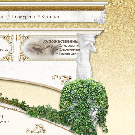
ипс
Полиуретан
Контакты
архитектура
99
т, 91а