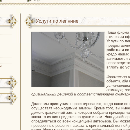
:
Услуги по лепнине
Наша фирма 
стилевым оф
Услуги по ле
предоставля
работы и ее
кредо наших 
занимаются и
непосредств
ы
вплоть до ус
Изначально 
объект, где
устанавлива
осмотра, он
оригинальных решений и соответствующую суммарн
Далее мы приступим к проектированию, когда наши со
осуществят необходимые замеры. Кроме того, вы имее
демонстрационный зал, в котором собраны примеры на
какая-то из них придется по душе и вам. Наш дизайне
определиться со всей концепцией интерьера. Вы може
проверенные решения, заказать оригинальный лепной 
эскиз. Наши мастера осуществят работы по вашим по