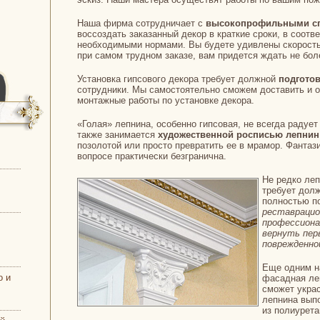
Наша фирма сотрудничает с
высокопрофильными сп
воссоздать заказанный декор в краткие сроки, в соотв
необходимыми нормами. Вы будете удивлены скорость
при самом трудном заказе, вам придется ждать не бол
Установка гипсового декора требует должной
подгото
сотрудники. Мы самостоятельно сможем доставить и 
монтажные работы по установке декора.
«Голая» лепнина, особенно гипсовая, не всегда радуе
также занимается
художественной росписью лепнин
позолотой или просто превратить ее в мрамор. Фантаз
вопросе практически безгранична.
Не редко леп
требует дол
полностью п
реставраци
профессиона
вернуть пер
поврежденно
Еще одним н
о и
фасадная леп
сможет украс
лепнина выпо
из полиурет