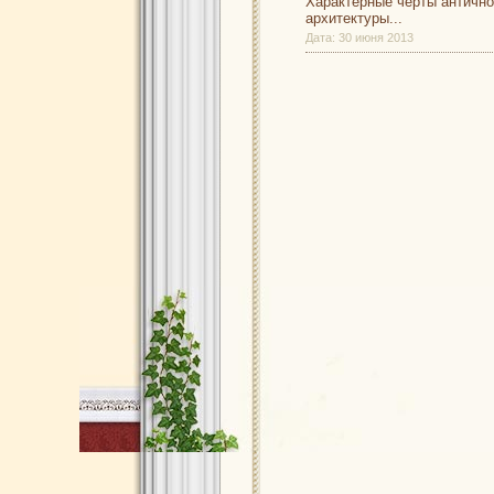
Характерные черты античн
архитектуры...
Дата:
30 июня 2013