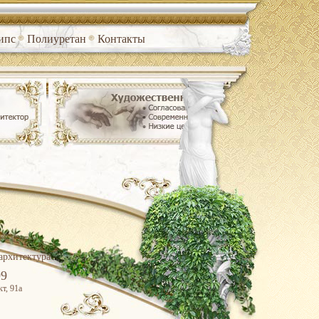
ипс
Полиуретан
Контакты
архитектура
99
т, 91а