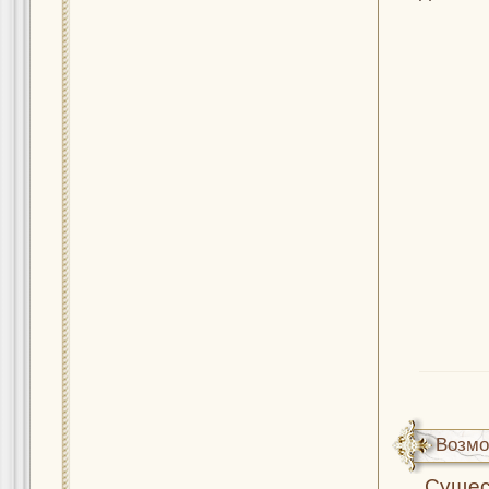
Возмо
Сущес