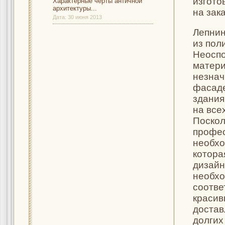
изгото
Характерные черты античной
архитектуры...
на зак
Дата:
30 июня 2013
Лепнин
из пол
Неоспо
матери
незнач
фасаде
здания
на все
Поскол
профес
необхо
котора
дизайн
необхо
соотве
красив
достав
долгих 