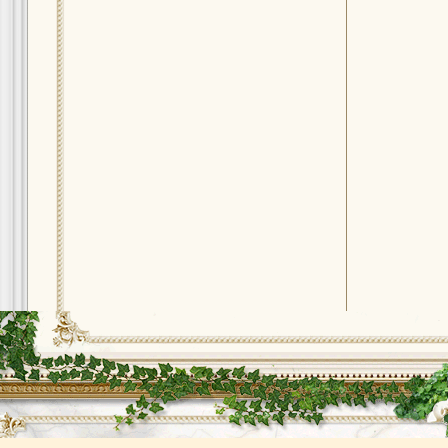
Copyright © 2012 Lepnina.Net. Профессиональная лепнина на заказ.