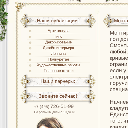
Наши публикации:
Монта
Архитектура
Монтир
Гипс
пол до
Декорирование
Смонти
Дизайн интерьера
любой, 
Лепнина
кривые
Полиуретан
ограни
Художественные работы
если у
Полезные статьи
электр
Наши парнеры:
поручи
специа
Звоните сейчас!
Начнем
726-51-99
+7 (495)
кладут
По рабочим дням с 10 до 18
Единст
того, 
кладут