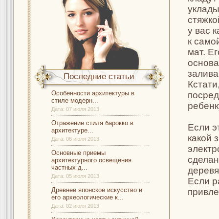
уклады
стяжко
у вас 
к само
мат. Е
основа
залива
Последние статьи
Кстати
Особенности архитектуры в
посред
стиле модерн...
ребенк
Дата:
07 июля 2013
Отражение стиля барокко в
Если э
архитектуре...
какой 
Дата:
06 июля 2013
электр
Основные приемы
сделан
архитектурного освещения
частных д...
деревя
Дата:
05 июля 2013
Если р
Древнее японское искусство и
привле
его археологические к...
Дата:
02 июля 2013